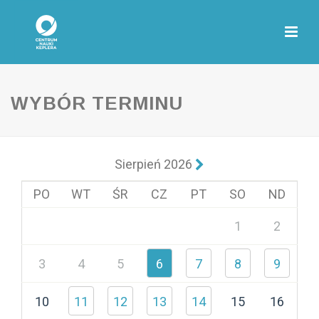
WYBÓR TERMINU
Sierpień 2026
PO
WT
ŚR
CZ
PT
SO
ND
1
2
3
4
5
6
7
8
9
10
11
12
13
14
15
16