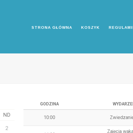
STRONA GŁÓWNA
KOSZYK
REGULAMI
GODZINA
WYDARZE
ND
10:00
Zwiedzani
2
Zajęcia wak