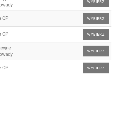
 owady
e CP
e CP
acyjne
 owady
e CP