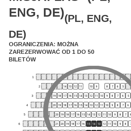
ENG, DE)
(PL, ENG,
DE)
OGRANICZENIA: MOŻNA
ZAREZERWOWAĆ OD 1 DO 50
BILETÓW
1
2
14
13
12
11
10
9
8
7
6
5
3
19
18
17
16
15
14
13
12
11
10
9
8
7
6
5
4
20
19
18
17
16
15
14
13
12
11
10
9
8
7
6
5
20
19
18
17
16
15
14
13
12
11
10
9
8
7
6
21
20
19
18
17
16
15
14
13
12
11
10
9
8