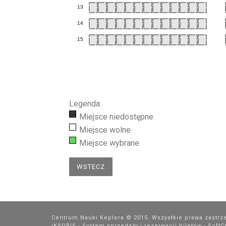
13
14
15
Legenda:
Miejsce niedostępne
Miejsce wolne
Miejsce wybrane
Centrum Nauki Keplera © 2015. Wszystkie prawa zastrz
iKSORIS - System sprzedaży i rezerwacji biletów
-
Soft