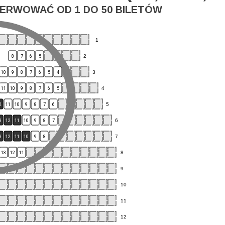
ERWOWAĆ OD 1 DO 50 BILETÓW
1
2
8
7
6
5
3
10
9
8
7
6
5
4
4
11
10
9
8
7
6
5
5
2
11
10
9
8
7
6
6
3
12
11
10
9
8
7
7
3
12
11
10
9
8
8
13
12
11
9
10
11
12