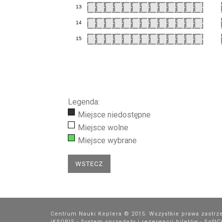
13
14
15
Legenda:
Miejsce niedostępne
Miejsce wolne
Miejsce wybrane
Centrum Nauki Keplera © 2015. Wszystkie prawa zastrz
iKSORIS - System sprzedaży i rezerwacji biletów
-
Soft