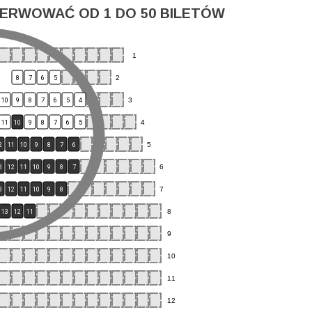
ERWOWAĆ OD 1 DO 50 BILETÓW
1
2
8
7
6
5
3
10
9
8
7
6
5
4
4
11
10
9
8
7
6
5
5
2
11
10
9
8
7
6
6
3
12
11
10
9
8
7
7
3
12
11
10
9
8
8
13
12
11
9
10
11
12