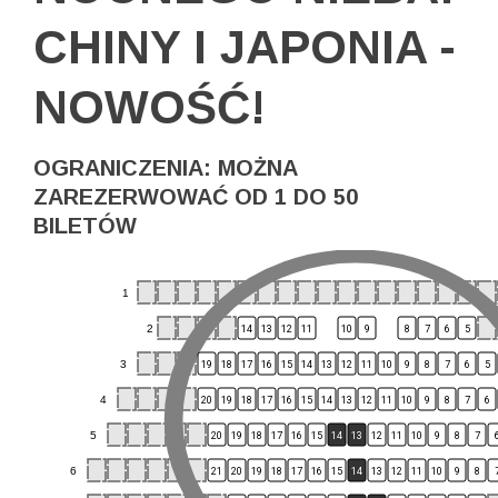
CHINY I JAPONIA -
NOWOŚĆ!
OGRANICZENIA: MOŻNA
ZAREZERWOWAĆ OD 1 DO 50
BILETÓW
1
2
14
13
12
11
10
9
8
7
6
5
3
19
18
17
16
15
14
13
12
11
10
9
8
7
6
5
4
20
19
18
17
16
15
14
13
12
11
10
9
8
7
6
5
20
19
18
17
16
15
14
13
12
11
10
9
8
7
6
21
20
19
18
17
16
15
14
13
12
11
10
9
8