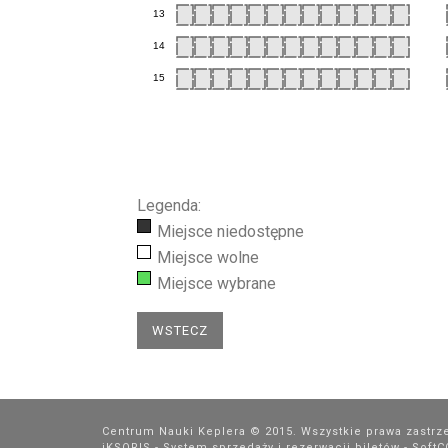
13
14
15
Legenda:
Miejsce niedostępne
Miejsce wolne
Miejsce wybrane
Centrum Nauki Keplera © 2015. Wszystkie prawa zastrz
iKSORIS - System sprzedaży i rezerwacji biletów
-
Soft