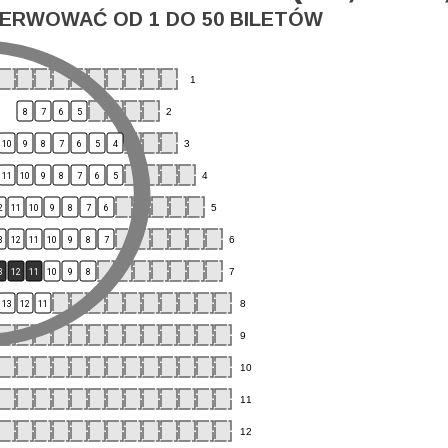
ERWOWAĆ OD 1 DO 50 BILETÓW
1
2
8
7
6
5
3
10
9
8
7
6
5
4
4
11
10
9
8
7
6
5
5
2
11
10
9
8
7
6
6
3
12
11
10
9
8
7
7
3
12
11
10
9
8
8
13
12
11
9
10
11
12