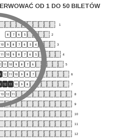
ERWOWAĆ OD 1 DO 50 BILETÓW
1
2
8
7
6
5
3
10
9
8
7
6
5
4
4
11
10
9
8
7
6
5
5
2
11
10
9
8
7
6
6
3
12
11
10
9
8
7
7
3
12
11
10
9
8
8
13
12
11
9
10
11
12