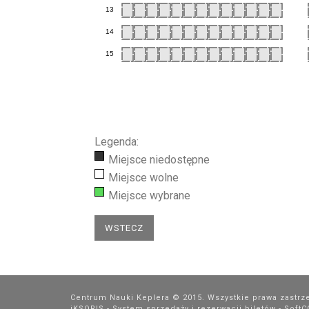
13
14
15
Legenda:
Miejsce niedostępne
Miejsce wolne
Miejsce wybrane
Centrum Nauki Keplera © 2015. Wszystkie prawa zastrz
iKSORIS - System sprzedaży i rezerwacji biletów
-
Soft