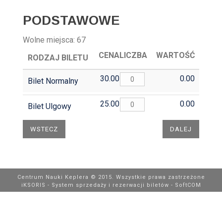
PODSTAWOWE
Wolne miejsca:
67
CENA
LICZBA
WARTOŚĆ
RODZAJ BILETU
30.00
0.00
Bilet Normalny
25.00
0.00
Bilet Ulgowy
Centrum Nauki Keplera © 2015. Wszystkie prawa zastrzeżone
iKSORIS - System sprzedaży i rezerwacji biletów
-
SoftCOM