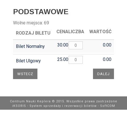
PODSTAWOWE
Wolne miejsca:
69
CENA
LICZBA
WARTOŚĆ
RODZAJ BILETU
30.00
0.00
Bilet Normalny
25.00
0.00
Bilet Ulgowy
Centrum Nauki Keplera © 2015. Wszystkie prawa zastrzeżone
iKSORIS - System sprzedaży i rezerwacji biletów
-
SoftCOM